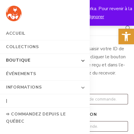
Vous êtes sur le site européen de Wiewórka. Pour revenir à la
0
Belle Province, c'est par
ici
!
Ignorer
Ouv
ACCUEIL
COLLECTIONS
Pour suivre votre commande veuillez saisir votre ID de
commande dans la boite ci-dessous et cliquer le bouton
BOUTIQUE
« Suivre ». Il vous a été donné sur votre reçu et dans l’e-
mail de confirmation que vous avez du recevoir.
ÉVÉNEMENTS
INFORMATIONS
N° DE COMMANDE
|
➩ COMMANDEZ DEPUIS LE
E-MAIL DE FACTURATION
QUÉBEC