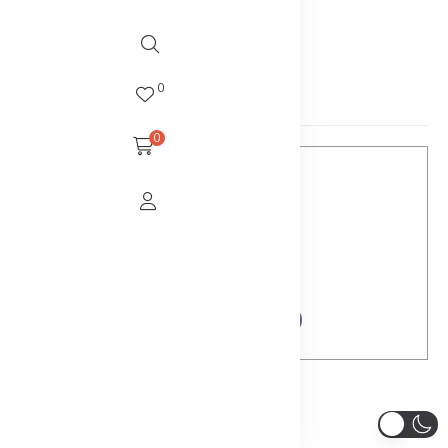
SUIVRE
0
Auteur / autrice
0
GwenaelGraindorge
Voir toutes les publications